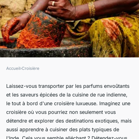
Accueil
›
Croisière
CROISIÈRE
Quelles croisières offrent des
Laissez-vous transporter par les parfums envoûtants
et les saveurs épicées de la cuisine de rue indienne,
ateliers de cuisine de rue
le tout à bord d'une croisière luxueuse. Imaginez une
indienne avec des chefs
croisière où vous pourriez non seulement vous
locaux?
détendre et explorer des destinations exotiques, mais
aussi apprendre à cuisiner des plats typiques de
Agathe
•
24 juin 2024
•
4 min de lecture
l'Inde. Cela vous semble alléchant ? Détendez-vous,